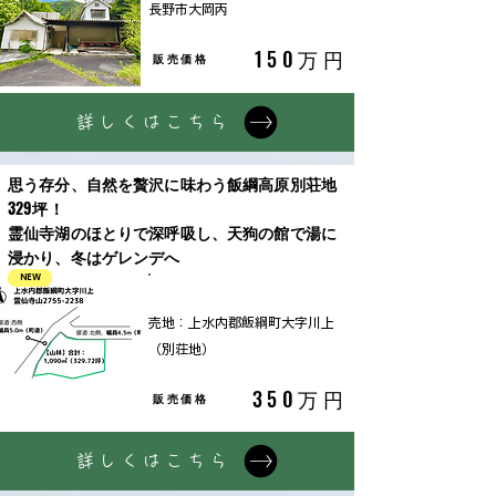
長野市大岡丙
150万円
販売価格
詳しくはこちら
思う存分、自然を贅沢に味わう飯綱高原別荘地
329坪！
霊仙寺湖のほとりで深呼吸し、天狗の館で湯に
浸かり、冬はゲレンデへ
NEW
土地
売地：上水内郡飯綱町大字川上
（別荘地）
350万円
販売価格
詳しくはこちら