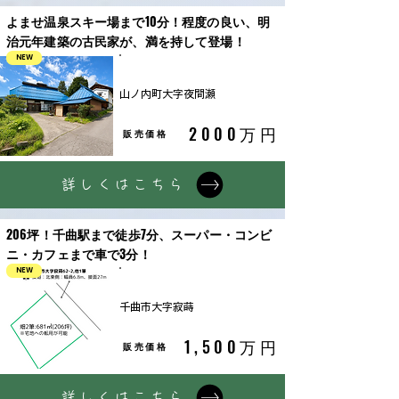
よませ温泉スキー場まで10分！程度の良い、明
治元年建築の古民家が、満を持して登場！
NEW
古民家
山ノ内町大字夜間瀬
2000万円
販売価格
詳しくはこちら
206坪！千曲駅まで徒歩7分、スーパー・コンビ
ニ・カフェまで車で3分！
NEW
土地
千曲市大字寂蒔
1,500万円
販売価格
詳しくはこちら