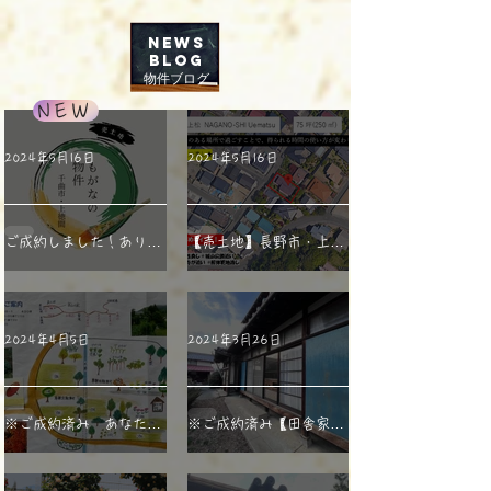
NEWS
BLOG
物件ブログ
NEW
2024年5月16日
2024年5月16日
ご成約しました！ありが
【売土地】長野市・上
とうございました！【売
松 ★利便性のある場所
土地】千曲市上徳間★利
で過ごすことで、得られ
便性が第一番で、新築物
る時間の使い方が変わり
2024年4月5日
2024年3月26日
件をご検討の方へ★生活
ます
に必要なことは、全て近
隣で済ませて、本当に大
※ご成約済み あなたが
※ご成約済み【田舎家】
切な事に時間を使える場
必要とする、クリエイテ
須坂市 風情のある建物
所はいかがですか？
ィブな庭がある【庭】と
が、新たな物語を生む