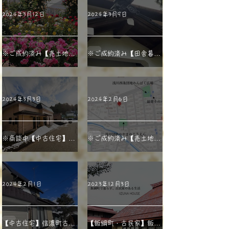
【蔵】と【休憩スペー
（五右衛門風呂付き）
2024年3月12日
2024年3月9日
ス】と
※ご成約済み【売土地】
※ご成約済み【田舎暮ら
一本木公園でリフレッシ
し】＋【利便性良好】が
ュ、利便性の良い施設が
両立できるハイブリッド
多く、過ごしやすい場所
物件
2024年3月3日
2024年2月6日
※商談中【中古住宅】上
※ご成約済み【売土地】
越市牧区 別荘にしたく
長野市・浅川西条！完成
なる中古住宅
な住宅街にあり、利便性
が良好な場所※解体更地
2024年2月1日
2023年12月3日
渡し
【中古住宅】信濃町古間
【飯綱町・古民家】飯綱