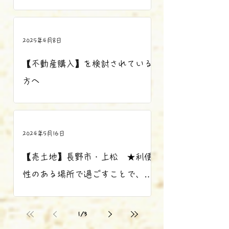
2025年4月8日
【不動産購入】を検討されている
方へ
2024年5月16日
【売土地】長野市・上松 ★利便
性のある場所で過ごすことで、得
られる時間の使い方が変わります
1
/
3