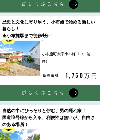
詳しくはこちら
歴史と文化に寄り添う、小布施で始める新しい
暮らし！
★小布施駅まで徒歩4分！
NEW
中古戸建
小布施町大字小布施（中古物
件）
1,750万円
販売価格
詳しくはこちら
自然の中にひっそりと佇む、男の隠れ家！
国道19号線から入る、利便性は無いが、自由さ
のある場所！
NEW
中古戸建