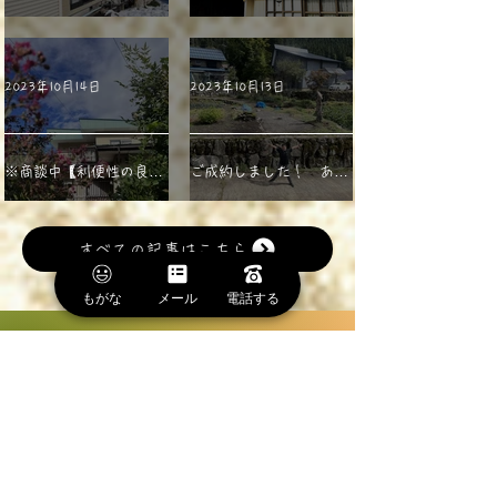
の物件のご紹介
町で暮らす、古民家のあ
る生活[IIZUNA House]
2023年10月14日
2023年10月13日
※商談中【利便性の良い
ご成約しました！ あり
売土地】こちらの物件は
がとうございました！
【解体後に更地渡し】と
【DIY物件】田舎家を思
すべての記事はこちら
は思っていますが、本当
う存分楽しむのなら、
に解体する！？ それと
DIY 出来る物件を、「も
もがな
メール
電話する
もこちらの物件を『あな
がな」は知っています
たの手で』活かす！？
ほとり家について