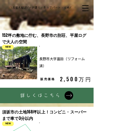
​\古屋大歓迎/一戸建て・売りアパート・土地/
152坪の敷地に佇む、長野市の別荘、平屋ログ
​物件概要
で大人の空間
NEW
中古戸建
長野市大字富田（リフォーム
済）
2,500万円
販売価格
詳しくはこちら
須坂市の土地168坪以上！コンビニ・スーパー
まで車で3分以内
NEW
土地