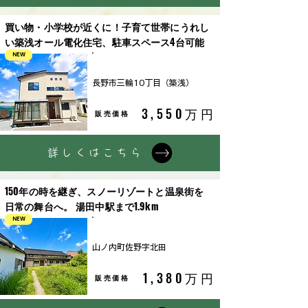
買い物・小学校が近くに！子育て世帯にうれし
い築浅オール電化住宅、駐車スペース4台可能
NEW
中古戸建
長野市三輪10丁目（築浅）
3,550万円
販売価格
詳しくはこちら
150年の時を継ぎ、スノーリゾートと温泉街を
日常の舞台へ。 湯田中駅まで1.9km
NEW
古民家
山ノ内町佐野字北田
1,380万円
販売価格