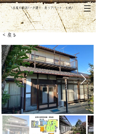
​\古屋大歓迎/一戸建て・売りアパート・土地/
< 戻る