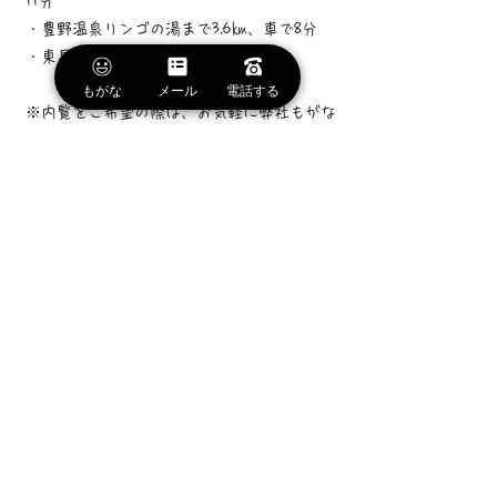
11分
・豊野温泉リンゴの湯まで3.6㎞、車で8分
・東長野病院まで3.4㎞、車で8分
もがな
メール
電話する
※内覧をご希望の際は、お気軽に弊社もがな
までお問い合わせくださいませ。
株式会社もがな
026-295-0201
お問い合わせ
お電話番号はこちらから▼
TEL:026-295-0201
お気軽にご相談ください