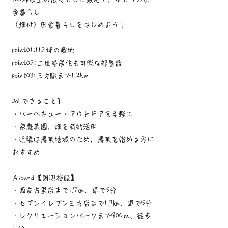
舎暮らし
（畑付）田舎暮らしをはじめよう！
point01:112坪の敷地
point02:二世帯居住も可能な部屋数
point03:三才駅まで1.2km
Do[できること]
・バーベキュー・アウトドアを手軽に
・家庭菜園、畑を有効活用
・近隣は農業地域のため、農業を始める方に
おすすめ
Ａround【周辺施設】
・西友古里店まで1.7㎞、車で5分
・セブンイレブン三才店まで1.7㎞、車で5分
・レクリエーションパークまで900ｍ、徒歩