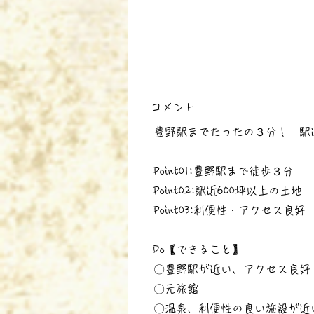
コメント
豊野駅までたったの３分！ 駅
Point01:豊野駅まで徒歩３分
Point02:駅近600坪以上の土地
Point03:利便性・アクセス良好
Do【できること】
〇豊野駅が近い、アクセス良好
〇元旅館
〇温泉、利便性の良い施設が近