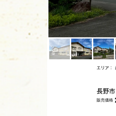
​エリア：
事業用・
他
長野市
販売価格