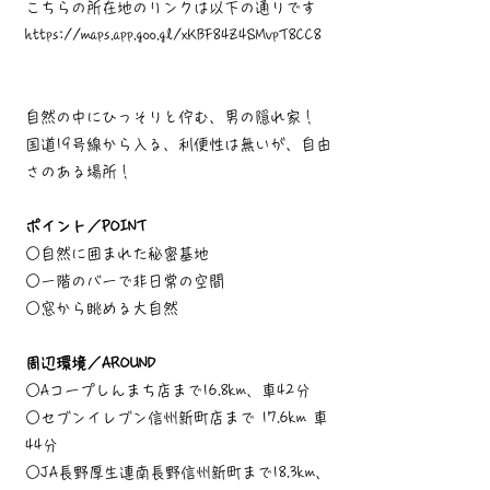
こちらの所在地のリンクは以下の通りです
https://maps.app.goo.gl/xKBF84Z4SMvpT8CC8
自然の中にひっそりと佇む、男の隠れ家！
国道19号線から入る、利便性は無いが、自由
さのある場所！
ポイント／POINT
○自然に囲まれた秘密基地
○一階のバーで非日常の空間
○窓から眺める大自然
周辺環境／AROUND
○Aコープしんまち店まで16.8km、車42分
○セブンイレブン信州新町店まで 17.6km 車
44分
○JA長野厚生連南長野信州新町まで18.3km、