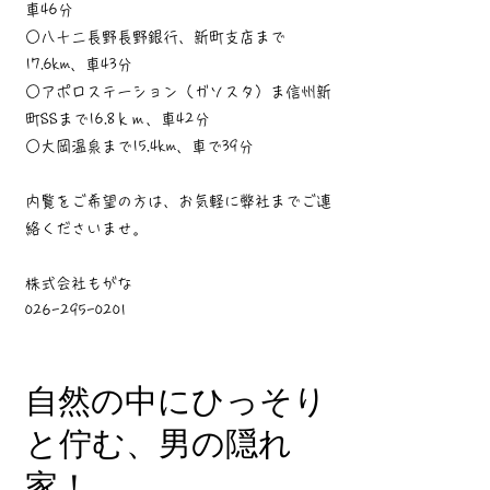
車46分
○八十二長野長野銀行、新町支店まで
17.6km、車43分
○アポロステーション（ガソスタ）ま信州新
町SSまで16.8ｋｍ、車42分
○大岡温泉まで15.4km、車で39分
内覧をご希望の方は、お気軽に弊社までご連
絡くださいませ。
株式会社もがな
026-295-0201
自然の中にひっそり
と佇む、男の隠れ
家！