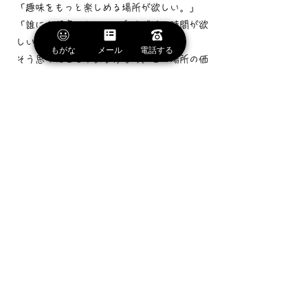
「趣味をもっと楽しめる場所が欲しい。」
「誰にも邪魔されない、自分だけの時間が欲
しい。」
もがな
メール
電話する
そう思ったことがある方なら、この場所の価
値をきっと理解していただけるはずです。
そして、車で約39分
の場所には
大岡温泉
があります。
少し車を走らせ、温泉で身体を温める。
帰り道、満天の星空を見上げながら家路につ
く。
都会では当たり前だった「便利さ」と引き換
えに、この場所では「静けさ」と「自由」を