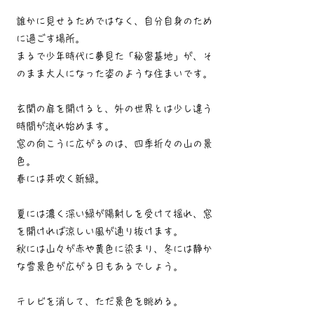
誰かに見せるためではなく、自分自身のため
に過ごす場所。
まるで少年時代に夢見た「秘密基地」が、そ
のまま大人になった姿のような住まいです。
玄関の扉を開けると、外の世界とは少し違う
時間が流れ始めます。
窓の向こうに広がるのは、四季折々の山の景
色。
春には芽吹く新緑。
夏には濃く深い緑が陽射しを受けて揺れ、窓
を開ければ涼しい風が通り抜けます。
秋には山々が赤や黄色に染まり、冬には静か
な雪景色が広がる日もあるでしょう。
テレビを消して、ただ景色を眺める。