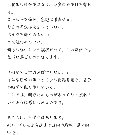
目覚まし時計ではなく、小鳥の声で目を覚ま
す。
コーヒーを淹れ、窓辺に腰掛ける。
今日の予定は決まっていない。
バイクを磨くのもいい。
本を読むのもいい。
何もしないという選択だって、この場所では
立派な過ごし方になります。
「何かをしなければならない。」
そんな日常の焦りから少し距離を置き、自分
の時間を取り戻していく。
ここでは、時間そのものがゆっくりと流れて
いるように感じられるのです。
もちろん、不便さはあります。
Aコープしんまち店までは約16.8km、車で約
42分。