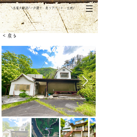
​\古屋大歓迎/一戸建て・売りアパート・土地/
< 戻る