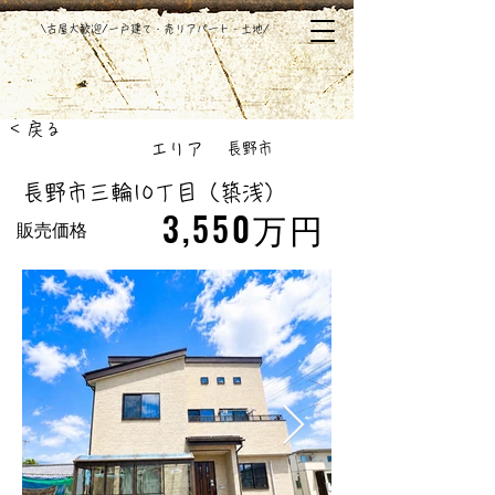
​\古屋大歓迎/一戸建て・売りアパート・土地/
< 戻る
​エリア
長野市
長野市三輪10丁目（築浅）
3,550万円
販売価格
中古戸建