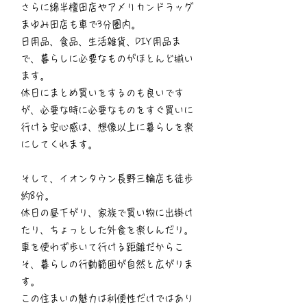
さらに綿半檀田店やアメリカンドラッグ
まゆみ田店も車で3分圏内。
日用品、食品、生活雑貨、DIY用品ま
で、暮らしに必要なものがほとんど揃い
ます。
休日にまとめ買いをするのも良いです
が、必要な時に必要なものをすぐ買いに
行ける安心感は、想像以上に暮らしを楽
にしてくれます。
そして、イオンタウン長野三輪店も徒歩
約8分。
休日の昼下がり、家族で買い物に出掛け
たり、ちょっとした外食を楽しんだり。
車を使わず歩いて行ける距離だからこ
そ、暮らしの行動範囲が自然と広がりま
す。
この住まいの魅力は利便性だけではあり