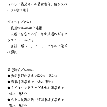
うれしい築浅オール電化住宅、駐車スペ
ース4台可能！
ポイント／Point
・築浅物件2020年建築
・天候に左右されず、年中洗濯物が干せ
るサンルーム付！
・家計に嬉しい、ソーラーパネルで電気
代節約！
周辺施設／Around
◆西友長野北店まで800m、車2分
◆綿半檀田店まで 1.0km 車3分
◆アメリカンドラッグまゆみ田店まで
1.0km、車3分
◆八十二長野銀行・浅川若槻支店まで
1.7km、車5分