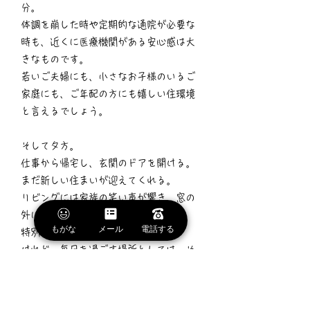
分。
体調を崩した時や定期的な通院が必要な
時も、近くに医療機関がある安心感は大
きなものです。
若いご夫婦にも、小さなお子様のいるご
家庭にも、ご年配の方にも嬉しい住環境
と言えるでしょう。
そして夕方。
仕事から帰宅し、玄関のドアを開ける。
まだ新しい住まいが迎えてくれる。
リビングには家族の笑い声が響き、窓の
外には穏やかな街並み。
もがな
メール
電話する
特別な景色ではないかもしれません。
けれど、毎日を過ごす場所としては、そ
の「ちょうど良さ」が何より心地良いの
です。