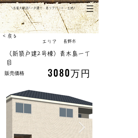
​\古屋大歓迎/一戸建て・売りアパート・土地/
< 戻る
​エリア
長野市
（新築戸建2号棟）青木島一丁
目
3080万円
販売価格
新築戸建