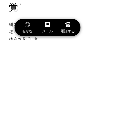
覚”
朝の通勤。
もがな
メール
電話する
夜の帰宅。
休日の過ごし方。
そのすべてを自然に想像できる家は、意
外と多くありません。
2026年7月下旬完成予定。
まだ誰も住んでいない新しい空間で、こ
れから新しい暮らしが始まっていきま
す。
便利さも欲しい。
でも、ちゃんと落ち着ける場所で暮らし
たい。
そんな方に、一度見ていただきたい1棟で
す。