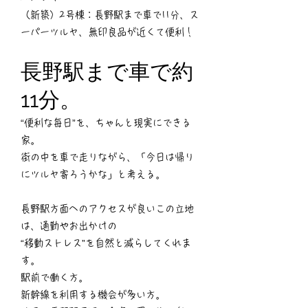
（新築）2号棟：長野駅まで車で11分、ス
ーパーツルヤ、無印良品が近くて便利！
長野駅まで車で約
11分。
“便利な毎日”を、ちゃんと現実にできる
家。
街の中を車で走りながら、「今日は帰り
にツルヤ寄ろうかな」と考える。
長野駅方面へのアクセスが良いこの立地
は、通勤やお出かけの
“移動ストレス”を自然と減らしてくれま
す。
駅前で働く方。
新幹線を利用する機会が多い方。