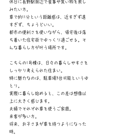
休日に長野駅周辺で食事や買い物を楽し
みたい方。
車で約11分という距離感は、近すぎず遠
すぎず、ちょうどいい。
都市の便利さを使いながら、帰宅後は落
ち着いた住宅街でゆっくり過ごせる。そ
んな暮らし方が叶う場所です。
こちらの1号棟は、日々の暮らしやすさを
しっかり考えられた住まい。
特に魅力なのは、駐車場3台可能というゆ
とり。
実際に暮らし始めると、この差は想像以
上に大きく感じます。
夫婦でそれぞれ車を使うご家庭。
来客が多い方。
将来、お子さまが車を持つようになった
時。