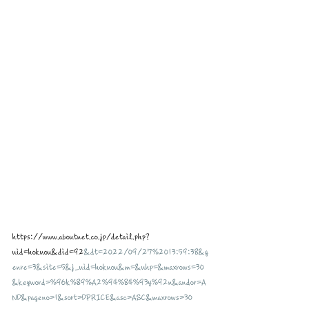
https://www.aboutnet.co.jp/detail.php?
uid=hokuou&did=92
&dt=2022/09/27%2013:59:38&g
enre=3&site=5&j_uid=hokuou&m=&uhp=&maxrows=30
&keyword=%96k%89%A2%94%84%93y%92n&andor=A
ND&pageno=1&sort=DPRICE&asc=ASC&maxrows=30