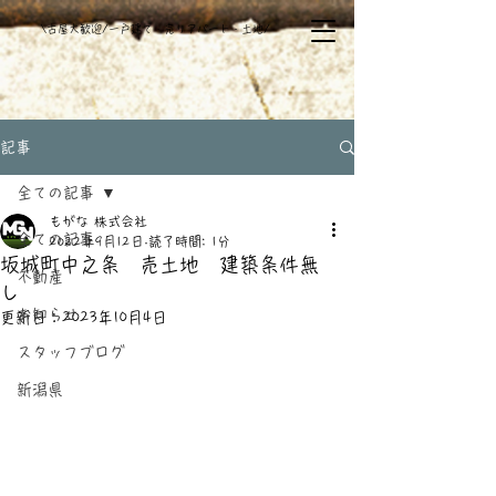
​\古屋大歓迎/一戸建て・売りアパート・土地/
記事
全ての記事
もがな 株式会社
全ての記事
2022年9月12日
読了時間: 1分
坂城町中之条 売土地 建築条件無
不動産
し
お知らせ
更新日：
2023年10月4日
スタッフブログ
新潟県