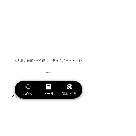
\
古屋大歓迎/一戸建て・売りアパート・土地
もがな
メール
電話する
コメント
あなたの街の
コメントを追加…
「いちばん身近な不動産屋さん」
【売土地】長野市・上
※ご成約済み 
​それが、もがなです
松 ★利便性のある場所
必要とする、ク