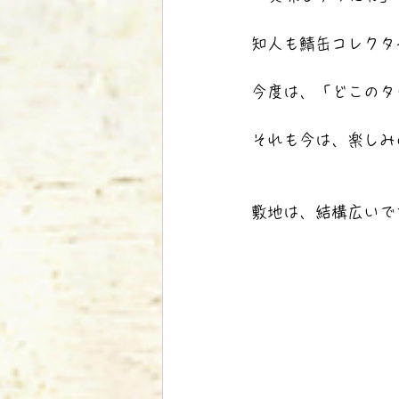
知人も鯖缶コレクタ
今度は、「どこのタ
それも今は、楽しみ
敷地は、結構広いで