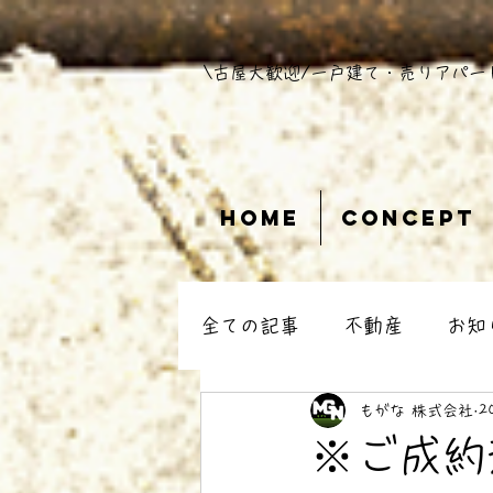
​\古屋大歓迎/一戸建て・売りアパー
Home
Concept
全ての記事
不動産
お知
もがな 株式会社
2
※ご成約