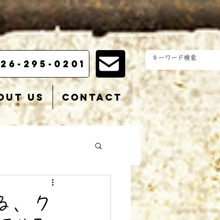
26-295-0201
out us
Contact
る、ク