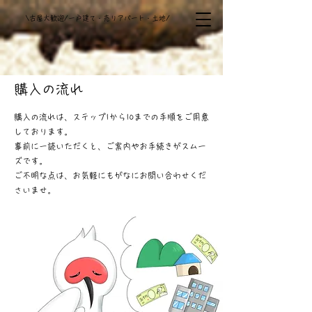
​\古屋大歓迎/一戸建て・売りアパート・土地/
​購入の流れ
購入の流れは、ステップ1から10までの手順をご用意
しております。
事前に一読いただくと、ご案内やお手続きがスムー
ズです。
ご不明な点は、お気軽にもがなにお問い合わせくだ
さいませ。