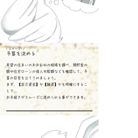
ス
テップ1 /
\
予算を決める
希望の住まいのおおむねの相場を調べ、預貯金の
額や住宅ローンの借入可能額などを確認して、予
算の目安を立ててみましょう。
まず、【自己資金】か【融資】かを明確にするこ
とで、
お手続きがスムーズに進められる事ができます。